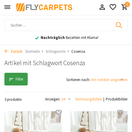
0
Nachträglich
Bezahlen mit Klarna!
Zurück
Startseite
Schlagworte
Cosenza
Artikel mit Schlagwort Cosenza
Filter
Sortieren nach:
Anzeigen:
Stimmungsbilder
Produktbilder
3 produkte