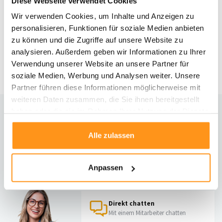
Diese Webseite verwendet Cookies
Wir verwenden Cookies, um Inhalte und Anzeigen zu
Modern Teppich - Cosenza
Schwarz
personalisieren, Funktionen für soziale Medien anbieten
zu können und die Zugriffe auf unsere Website zu
analysieren. Außerdem geben wir Informationen zu Ihrer
39,95 *
Verwendung unserer Website an unsere Partner für
soziale Medien, Werbung und Analysen weiter. Unsere
Partner führen diese Informationen möglicherweise mit
weiteren Daten zusammen, die Sie ihnen bereitgestellt
haben oder die sie im Rahmen Ihrer Nutzung der Dienste
Brauchst du Hilfe?
gesammelt haben.
Alle zulassen
Kontaktiere unseren Kundenservice
Rücksendung
Anpassen
Informationen zur Rücksendung
Direkt chatten
Mit einem Mitarbeiter chatten