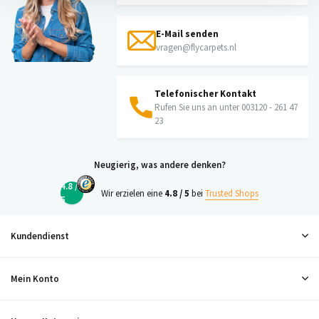
E-Mail senden
vragen@flycarpets.nl
Telefonischer Kontakt
Rufen Sie uns an unter 003120 - 261 47
23
Neugierig, was andere denken?
4.8 /
Wir erzielen eine
4.8 / 5
bei
Trusted Shops
5
Kundendienst
Mein Konto