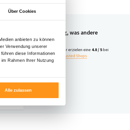
Über Cookies
Neugierig, was andere
denken?
 Medien anbieten zu können
hrer Verwendung unserer
4.8 /
Wir erzielen eine
4.8 / 5
bei
 führen diese Informationen
5
Trusted Shops
ie im Rahmen Ihrer Nutzung
iter
ontakt
Alle zulassen
nter 003120