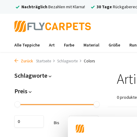
rsand
Nachträglich
Bezahlen mit Klarna!
30 Tage
Rückgaberec
Alle Teppiche
Art
Farbe
Material
Größe
Run
Zurück
Startseite
Schlagworte
Colors
Art
Schlagworte
Preis
0 produkte
Keine Prod
Bis