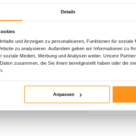
Details
Cookies
hst du Hilfe?
nhalte und Anzeigen zu personalisieren, Funktionen für soziale
iere unseren Kundenservice
Website zu analysieren. Außerdem geben wir Informationen zu I
r soziale Medien, Werbung und Analysen weiter. Unsere Partner
Rücksendung
Direkt chatten
 Daten zusammen, die Sie ihnen bereitgestellt haben oder die s
Informationen zur
Mit einem Mitarbe
n.
Rücksendung
chatten
E-Mail senden
Telefonischer K
Anpassen
vragen@flycarpets.nl
Rufen Sie uns an u
- 261 47 23