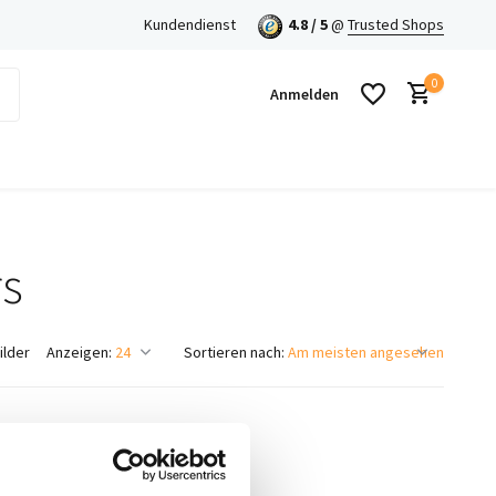
en mit Klarna!
Kundendienst
4.8 / 5
@
Trusted Shops
0
Anmelden
rs
Benutzerkonto anlegen
Benutzerkonto anlegen
ilder
Anzeigen:
Sortieren nach: