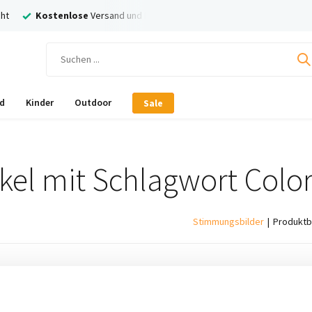
ht
Kostenlose
Versand und Rückversand
Nachträglich
Bezahl
d
Kinder
Outdoor
Sale
ikel mit Schlagwort Colo
Stimmungsbilder
Produktb
ukte gefunden!...