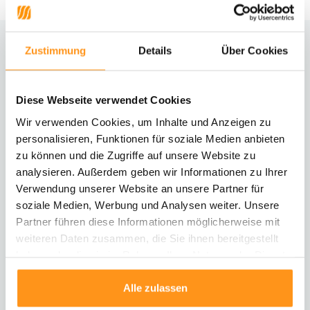
Zustimmung
Details
Über Cookies
Brauchst du Hilfe?
Kontaktiere unseren Kundenservice
Diese Webseite verwendet Cookies
Rücksendung
Wir verwenden Cookies, um Inhalte und Anzeigen zu
Informationen zur Rücksendung
personalisieren, Funktionen für soziale Medien anbieten
zu können und die Zugriffe auf unsere Website zu
analysieren. Außerdem geben wir Informationen zu Ihrer
Direkt chatten
Mit einem Mitarbeiter chatten
Verwendung unserer Website an unsere Partner für
soziale Medien, Werbung und Analysen weiter. Unsere
Partner führen diese Informationen möglicherweise mit
E-Mail senden
weiteren Daten zusammen, die Sie ihnen bereitgestellt
vragen@flycarpets.nl
haben oder die sie im Rahmen Ihrer Nutzung der Dienste
gesammelt haben.
Alle zulassen
Telefonischer Kontakt
Rufen Sie uns an unter 003120 - 261 47