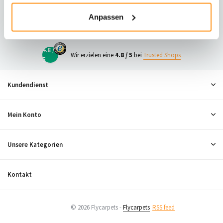
23
Anpassen
Neugierig, was andere denken?
4.8 /
Wir erzielen eine
4.8 / 5
bei
Trusted Shops
5
Kundendienst
Mein Konto
Unsere Kategorien
Kontakt
© 2026 Flycarpets -
Flycarpets
RSS feed