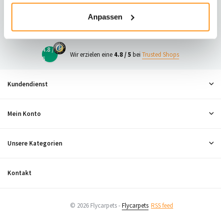
23
Anpassen
Neugierig, was andere denken?
4.8 /
Wir erzielen eine
4.8 / 5
bei
Trusted Shops
5
Kundendienst
Mein Konto
Unsere Kategorien
Kontakt
© 2026 Flycarpets -
Flycarpets
RSS feed