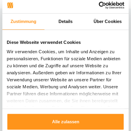
Zustimmung
Details
Über Cookies
Brauchst du Hilfe?
Kontaktiere unseren Kundenservice
Diese Webseite verwendet Cookies
Rücksendung
Wir verwenden Cookies, um Inhalte und Anzeigen zu
Informationen zur Rücksendung
personalisieren, Funktionen für soziale Medien anbieten
zu können und die Zugriffe auf unsere Website zu
analysieren. Außerdem geben wir Informationen zu Ihrer
Direkt chatten
Mit einem Mitarbeiter chatten
Verwendung unserer Website an unsere Partner für
soziale Medien, Werbung und Analysen weiter. Unsere
Partner führen diese Informationen möglicherweise mit
E-Mail senden
weiteren Daten zusammen, die Sie ihnen bereitgestellt
vragen@flycarpets.nl
haben oder die sie im Rahmen Ihrer Nutzung der Dienste
gesammelt haben.
Alle zulassen
Telefonischer Kontakt
Rufen Sie uns an unter 003120 - 261 47