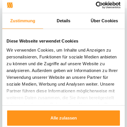
Zustimmung
Details
Über Cookies
Brauchst du Hilfe?
Kontaktiere unseren Kundenservice
Diese Webseite verwendet Cookies
Rücksendung
Wir verwenden Cookies, um Inhalte und Anzeigen zu
Informationen zur Rücksendung
personalisieren, Funktionen für soziale Medien anbieten
zu können und die Zugriffe auf unsere Website zu
analysieren. Außerdem geben wir Informationen zu Ihrer
Direkt chatten
Mit einem Mitarbeiter chatten
Verwendung unserer Website an unsere Partner für
soziale Medien, Werbung und Analysen weiter. Unsere
Partner führen diese Informationen möglicherweise mit
E-Mail senden
weiteren Daten zusammen, die Sie ihnen bereitgestellt
vragen@flycarpets.nl
haben oder die sie im Rahmen Ihrer Nutzung der Dienste
gesammelt haben.
Alle zulassen
Telefonischer Kontakt
Rufen Sie uns an unter 003120 - 261 47