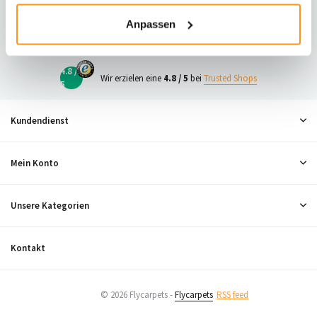
23
Anpassen
Neugierig, was andere denken?
4.8 /
Wir erzielen eine
4.8 / 5
bei
Trusted Shops
5
Kundendienst
Mein Konto
Unsere Kategorien
Kontakt
© 2026 Flycarpets -
Flycarpets
RSS feed