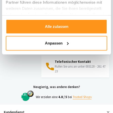
Partner führen diese Informationen möglicherweise mit
Informationen zur Rücksendung
weiteren Daten zusammen, die Sie ihnen bereitgestellt
haben oder die sie im Rahmen Ihrer Nutzung der Dienste
Direkt chatten
gesammelt haben.
Mit einem Mitarbeiter chatten
Alle zulassen
E-Mail senden
Anpassen
vragen@flycarpets.nl
Telefonischer Kontakt
Rufen Sie uns an unter 003120 - 261 47
23
Neugierig, was andere denken?
4.8 /
Wir erzielen eine
4.8 / 5
bei
Trusted Shops
5
Kundendienst