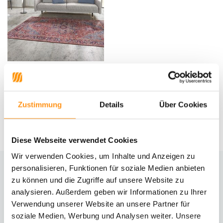
Vintage -Teppich - Oriental
Amata Rot
Zustimmung
Details
Über Cookies
UVP
129,95
89,95 *
Diese Webseite verwendet Cookies
Wir verwenden Cookies, um Inhalte und Anzeigen zu
personalisieren, Funktionen für soziale Medien anbieten
zu können und die Zugriffe auf unsere Website zu
Brauchst du Hilfe?
analysieren. Außerdem geben wir Informationen zu Ihrer
Kontaktiere unseren Kundenservice
Verwendung unserer Website an unsere Partner für
soziale Medien, Werbung und Analysen weiter. Unsere
Rücksendung