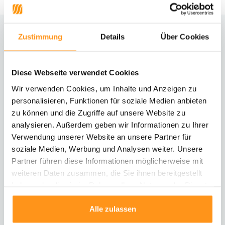
Zustimmung
Details
Über Cookies
Brauchst du Hilfe?
Kontaktiere unseren Kundenservice
Diese Webseite verwendet Cookies
Rücksendung
Wir verwenden Cookies, um Inhalte und Anzeigen zu
Informationen zur Rücksendung
personalisieren, Funktionen für soziale Medien anbieten
zu können und die Zugriffe auf unsere Website zu
analysieren. Außerdem geben wir Informationen zu Ihrer
Direkt chatten
Mit einem Mitarbeiter chatten
Verwendung unserer Website an unsere Partner für
soziale Medien, Werbung und Analysen weiter. Unsere
Partner führen diese Informationen möglicherweise mit
E-Mail senden
weiteren Daten zusammen, die Sie ihnen bereitgestellt
vragen@flycarpets.nl
haben oder die sie im Rahmen Ihrer Nutzung der Dienste
gesammelt haben.
Alle zulassen
Telefonischer Kontakt
Rufen Sie uns an unter 003120 - 261 47