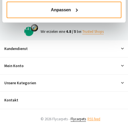
23
Anpassen
Neugierig, was andere denken?
4.8 /
Wir erzielen eine
4.8 / 5
bei
Trusted Shops
5
Kundendienst
Mein Konto
Unsere Kategorien
Kontakt
© 2026 Flycarpets -
Flycarpets
RSS feed