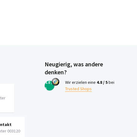
Neugierig, was andere
denken?
4.8 /
Wir erzielen eine
4.8 / 5
bei
5
Trusted Shops
iter
ontakt
nter 003120