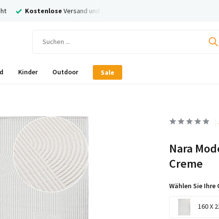
ersand
Nachträglich
Bezahlen mit Klarna!
d
Kinder
Outdoor
Sale
Nara Mode
Creme
Wählen Sie Ihre 
160 X 2