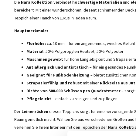
Die
Nara Kollektion
verbindet
hochwertige Materialien
und
el
bereichert. Mit einer wunderschönen, dezent schimmernden Deck
Teppich einen Hauch von Luxus in jeden Raum.
Hauptmerkmale:
Florhöhe:
ca. 10 mm – für ein angenehmes, weiches Gefühl
Material:
50% Polypropylen Heatset, 50% Polyester
Maschinengewebt
für hohe Langlebigkeit und Strapazierfä
Antiallergisch und antistatisch
– für ein gesundes Raumk
Geeignet für Fußbodenheizung
– bietet zusätzlichen Ko
Strapazierfähig und robust
mit einer
Rückseite aus Jut
Dichte von 500.000 Schüssen pro Quadratmeter
– sorgt 
Pflegeleicht
– einfach zu reinigen und zu pflegen
Der
Leinenrücken
dieses Teppichs sorgt für eine hervorragende S
Raum gemütlich macht. Wählen Sie aus verschiedenen Größen und F
verleihen Sie Ihrem Interieur mit den Teppichen der
Nara Kollekti