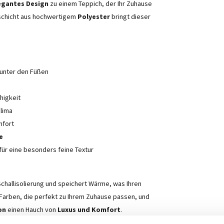
egantes Design
zu einem Teppich, der Ihr Zuhause
schicht aus hochwertigem
Polyester
bringt dieser
 unter den Füßen
higkeit
lima
mfort
e
für eine besonders feine Textur
challisolierung und speichert Wärme, was Ihren
arben, die perfekt zu Ihrem Zuhause passen, und
on
einen Hauch von
Luxus und Komfort
.