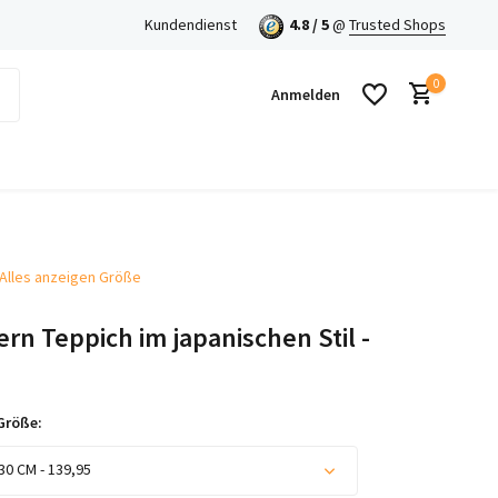
Kundendienst
4.8 / 5
@
Trusted Shops
0
Anmelden
Alles anzeigen Größe
Benutzerkonto anlegen
rn Teppich im japanischen Stil -
Benutzerkonto anlegen
Größe:
30 CM - 139,95