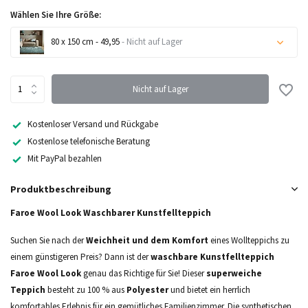
Wählen Sie Ihre Größe:
80 x 150 cm - 49,95
- Nicht auf Lager
Nicht auf Lager
Nicht auf Lager
Kostenloser Versand und Rückgabe
Kostenlose telefonische Beratung
Mit PayPal bezahlen
Nicht auf Lager
Produktbeschreibung
Faroe Wool Look Waschbarer Kunstfellteppich
Suchen Sie nach der
Weichheit und dem Komfort
eines Wollteppichs zu
einem günstigeren Preis? Dann ist der
waschbare Kunstfellteppich
Faroe Wool Look
genau das Richtige für Sie! Dieser
superweiche
Teppich
besteht zu 100 % aus
Polyester
und bietet ein herrlich
komfortables Erlebnis für ein gemütliches Familienzimmer. Die synthetischen