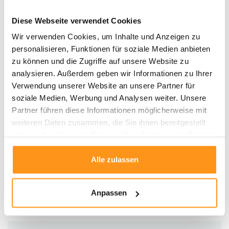
Falls etwas verschüttet wird, tupfen Sie es sofort mit einem feuchten
Diese Webseite verwendet Cookies
weißen Tuch ab.
Waschen Sie den Teppich bei 30 Grad und lassen Sie ihn
flach
Wir verwenden Cookies, um Inhalte und Anzeigen zu
trocknen
.
personalisieren, Funktionen für soziale Medien anbieten
Nehmen Sie den Teppich sofort nach dem Waschen heraus, um
zu können und die Zugriffe auf unsere Website zu
Knitterfalten
zu vermeiden.
analysieren. Außerdem geben wir Informationen zu Ihrer
Für größere Teppiche wird eine
professionelle Reinigung
Verwendung unserer Website an unsere Partner für
empfohlen.
soziale Medien, Werbung und Analysen weiter. Unsere
Partner führen diese Informationen möglicherweise mit
Mit seiner
superweichen Textur
und seinen
pflegeleichten
weiteren Daten zusammen, die Sie ihnen bereitgestellt
Eigenschaften
ist der
waschbare Kunstfellteppich Faroe Wool Look
haben oder die sie im Rahmen Ihrer Nutzung der Dienste
eine ausgezeichnete Wahl für alle, die
Komfort und Bequemlichkeit
gesammelt haben.
miteinander verbinden möchten. Ideal für jedes Zuhause, das sowohl Stil als
Alle zulassen
auch Praktikabilität sucht!
Anpassen
Produktdaten