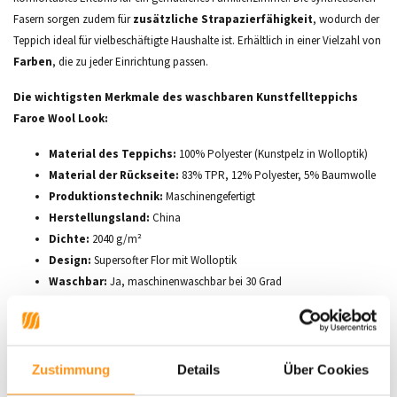
Fasern sorgen zudem für
zusätzliche Strapazierfähigkeit
, wodurch der
Teppich ideal für vielbeschäftigte Haushalte ist. Erhältlich in einer Vielzahl von
Farben
, die zu jeder Einrichtung passen.
Die wichtigsten Merkmale des waschbaren Kunstfellteppichs
Faroe Wool Look:
Material des Teppichs:
100% Polyester (Kunstpelz in Wolloptik)
Material der Rückseite:
83% TPR, 12% Polyester, 5% Baumwolle
Produktionstechnik:
Maschinengefertigt
Herstellungsland:
China
Dichte:
2040 g/m²
Design:
Supersofter Flor mit Wolloptik
Waschbar:
Ja, maschinenwaschbar bei 30 Grad
Pflege:
Schütteln Sie den Teppich regelmäßig, um Schmutz und Staub zu
Zustimmung
Details
Über Cookies
entfernen.
Saugen Sie ihn mit einem Staubsaugeraufsatz.